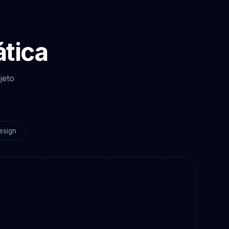
ática
jeto
esign