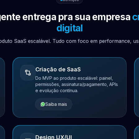
gente entrega pra sua empresa
c
digital
roduto SaaS escalável. Tudo com foco em performance, usa
Criação de SaaS
Do MVP ao produto escalável: painel,
permissões, assinatura/pagamento, APIs
e evolução contínua.
Saiba mais
Design UX/UI