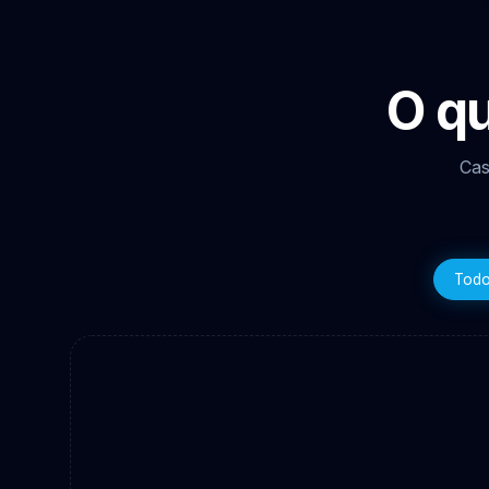
O q
Cas
Tod