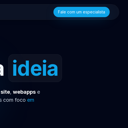
Fale com um especialista
a
ideia
s
site
,
webapps
e
es com foco
em