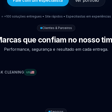
Fale com um especialista
Ver portfólio
⭐️ +100 soluções entregues • Site rápidos • Especiliastas em experiências
Clientes & Parceiros
arcas que confiam no nosso ti
Performance, segurança e resultado em cada entrega.
S&K CLEANING
US
Serviços