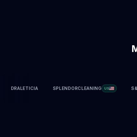
M
DRALETICIA
SPLENDORCLEANING
produtor
US